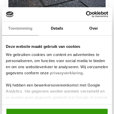
Shingle
Toestemming
Details
Over
daken
Deze website maakt gebruik van cookies
Geschikt voor schuine daken en verkrijgbaar in
We gebruiken cookies om content en advertenties te
diverse kleuren en stijlen. Deze lichte,
personaliseren, om functies voor social media te bieden
onderhoudsarme dakplaten van bitumen of
en om ons websiteverkeer te analyseren. Wij verzamelen
composiet geven elk dak een karaktervolle
gegevens conform onze
privacyverklaring
.
uitstraling.
Wij hebben een bewerkersovereenkomst met Google
Analytics. Uw gegevens worden anoniem verzameld en
er worden geen gegevens gedeeld met Google of externe
partijen. Wil je een optimaal werkende site inclusief
Lees meer
embedded content? Vink dan alle vakjes aan. Je kunt