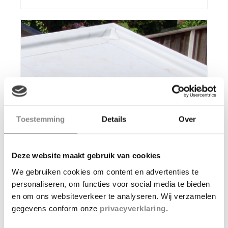
Toestemming
Details
Over
Deze website maakt gebruik van cookies
PVC dakbedekking
We gebruiken cookies om content en advertenties te
personaliseren, om functies voor social media te bieden
en om ons websiteverkeer te analyseren. Wij verzamelen
Steeds meer mensen kiezen voor kunststof
gegevens conform onze
privacyverklaring
.
dakbedekking. Ben je op zoek naar een