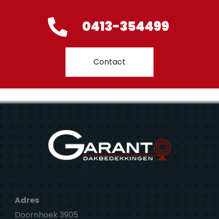
0413-354499
Contact
Adres
Doornhoek 3905