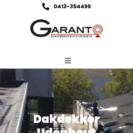
0413-354499
Dakdekker
Udenhout