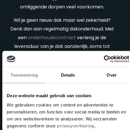
omliggende dorpen veel voorkomen.
Wil je geen nieuw dak maar wel zekerheid?
Denk dan aan regelmatig dakonderhoud. Met
een
onderhoudscontract
verleng je de
levensduur van je dak aanzienlijk, soms tot
meer dan 50 jaar. Dat maakt onderhoud een
slimme investering voor elke woning in
Udenhout.
Toestemming
Details
Over
Diensten
Deze website maakt gebruik van cookies
We gebruiken cookies om content en advertenties te
personaliseren, om functies voor social media te bieden en
om ons websiteverkeer te analyseren. Wij verzamelen
gegevens conform onze
privacyverklaring
.