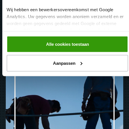
Wij hebben een bewerkersovereenkomst met Google
Analytics. Uw gegevens worden anoniem verzameld en er
worden geen gegevens gedeeld met Google of externe
partijen. Wil je een optimaal werkende site inclusief
embedded content? Vink dan alle vakjes aan. Je kunt altijd
jouw toestemming aanpassen middels
Alle cookies toestaan
onze
cookiebeleid
pagina.
Aanpassen