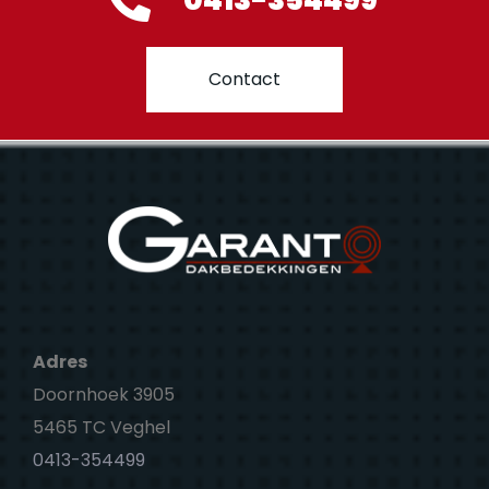
Contact
Adres
Doornhoek 3905
5465 TC Veghel
0413-354499