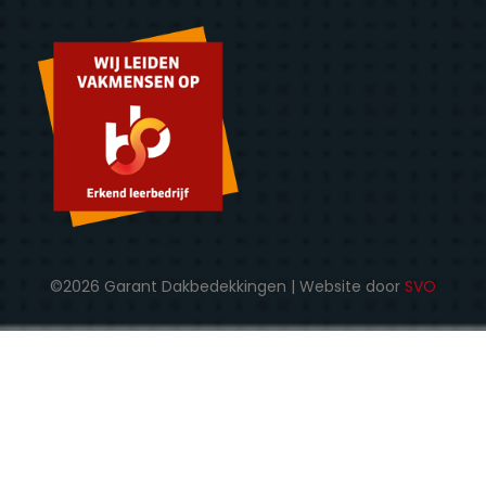
©2026 Garant Dakbedekkingen | Website door
SVO