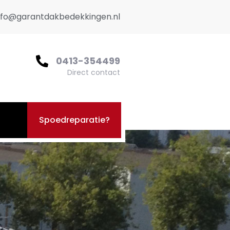
nfo@garantdakbedekkingen.nl
0413-354499
Direct contact
Spoedreparatie?