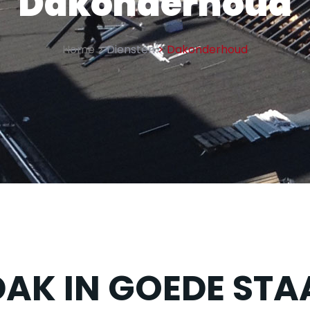
Dakonderhoud
Home >
Diensten
> Dakonderhoud
DAK IN GOEDE STA