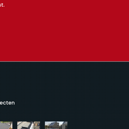
t.
jecten