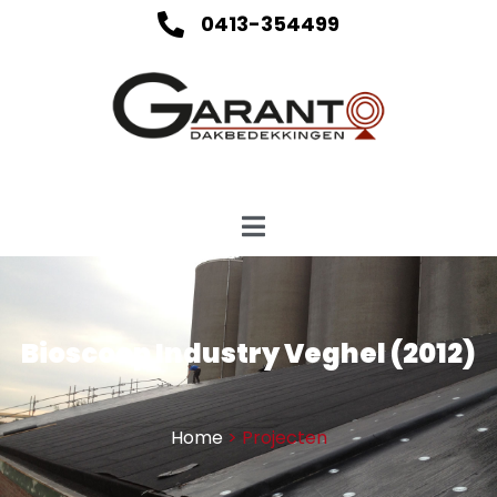
0413-354499
Bioscoop Industry Veghel (2012)
Home
>
Projecten