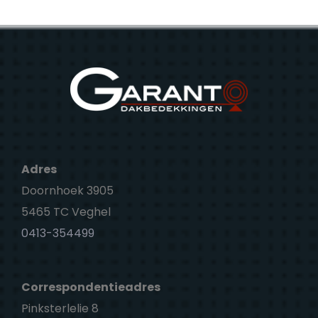
Adres
Doornhoek 3905
5465 TC Veghel
0413-354499
Correspondentieadres
Pinksterlelie 8