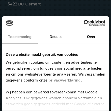
5422 DG Gemert
Toestemming
Details
Over
Deze website maakt gebruik van cookies
Links
We gebruiken cookies om content en advertenties te
personaliseren, om functies voor social media te bieden
Over ons
en om ons websiteverkeer te analyseren. Wij verzamelen
gegevens conform onze
privacyverklaring
.
Dakbedekking
Wij hebben een bewerkersovereenkomst met Google
Lekkages
Analytics. Uw gegevens worden anoniem verzameld en
er worden geen gegevens gedeeld met Google of externe
Dakonderhoud
partijen. Wil je een optimaal werkende site inclusief