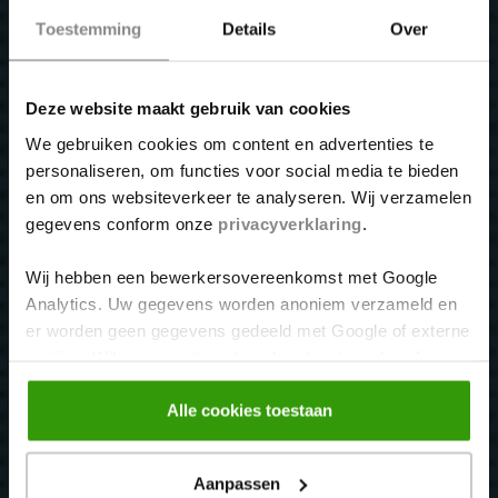
Toestemming
Details
Over
Over ons
Dakbedekking
Deze website maakt gebruik van cookies
We gebruiken cookies om content en advertenties te
Lekkages
personaliseren, om functies voor social media te bieden
en om ons websiteverkeer te analyseren. Wij verzamelen
Dakonderhoud
gegevens conform onze
privacyverklaring
.
Contact
Wij hebben een bewerkersovereenkomst met Google
Algemene voorwaarden
Analytics. Uw gegevens worden anoniem verzameld en
er worden geen gegevens gedeeld met Google of externe
partijen. Wil je een optimaal werkende site inclusief
Wij zijn o.a. werkzaam in:
embedded content? Vink dan alle vakjes aan. Je kunt
altijd jouw toestemming aanpassen middels
Alle cookies toestaan
Beek en Donk
onze
cookiebeleid
pagina.
Nistelrode
Aanpassen