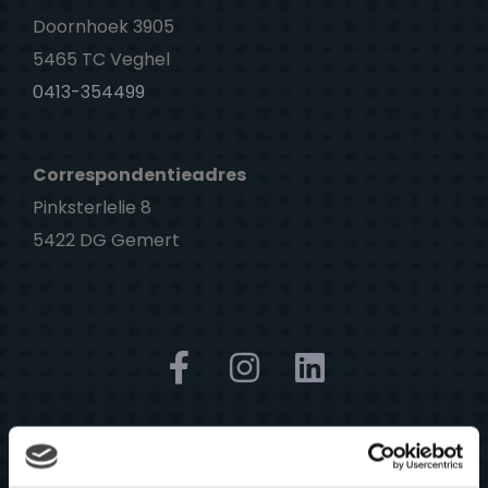
Doornhoek 3905
5465 TC Veghel
0413-354499
Correspondentieadres
Pinksterlelie 8
5422 DG Gemert
Links