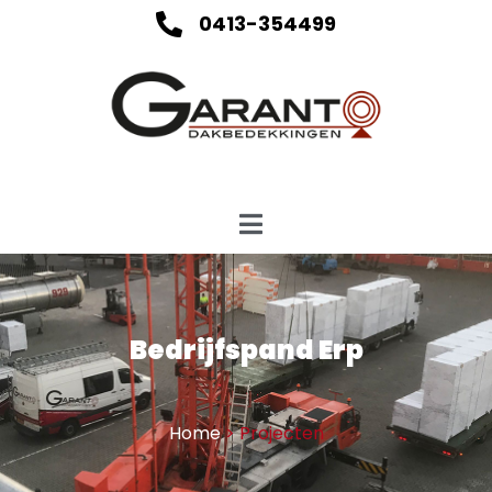
0413-354499
Bedrijfspand Erp
Home
>
Projecten